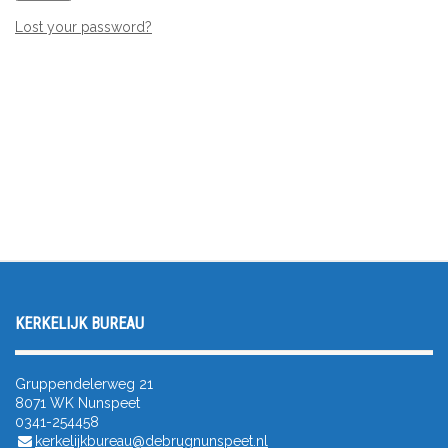
Lost your password?
KERKELIJK BUREAU
Gruppendelerweg 21
8071 WK Nunspeet
0341-254458
kerkelijkbureau@debrugnunspeet.nl