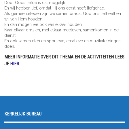
Door Gods liefde is dat mogelijk.
En wij hebben lief, omdat Hij ons eerst heeft liefgehad.
Als gemeenteleden zijn we samen omdat God ons liefheeft en
wij van Hem houden.
En dan mogen we ook van elkaar houden.
Naar elkaar omzien, met elkaar meeleven, samenkomen in de
dienst.
En ook samen eten en sportieve, creatieve en muzikale dingen
doen.
MEER INFORMATIE OVER DIT THEMA EN DE ACTIVITEITEN LEES
JE
HIER
.
KERKELIJK BUREAU